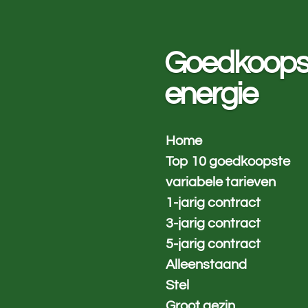
Ga
direct
naar
Goedkoops
de
hoofdinhoud
energie
Home
Top 10 goedkoopste
variabele tarieven
1-jarig contract
3-jarig contract
5-jarig contract
Alleenstaand
Stel
Groot gezin