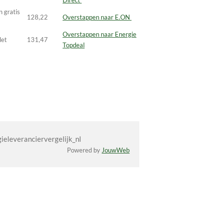
 gratis
128,22
Overstappen naar E.ON
Overstappen naar Energie
let
131,47
Topdeal
eleveranciervergelijk_nl
Powered by
JouwWeb